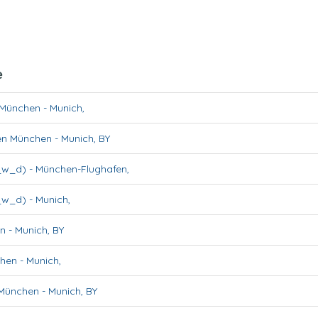
e
n München
-
Munich
,
fen München
-
Munich
,
BY
_w_d)
-
München-Flughafen
,
_w_d)
-
Munich
,
en
-
Munich
,
BY
chen
-
Munich
,
 München
-
Munich
,
BY