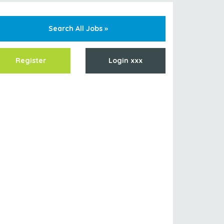
Search All Jobs »
Register
Login xxx