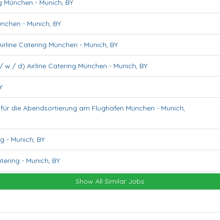
ing München
-
Munich
,
BY
München
-
Munich
,
BY
Airline Catering München
-
Munich
,
BY
/ w / d) Airline Catering München
-
Munich
,
BY
Y
it für die Abendsortierung am Flughafen München
-
Munich
,
ng
-
Munich
,
BY
atering
-
Munich
,
BY
Show All Similar Jobs